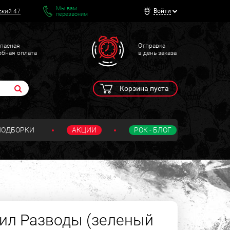
Мы вам
Войти
ский 47
перезвоним
пасная
Отправка
обная оплата
в день заказа
Корзина пуста
ПОДБОРКИ
АКЦИИ
РОК - БЛОГ
ил Разводы (зеленый