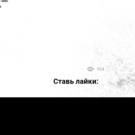
8 мм.
.
524
Ставь лайки: