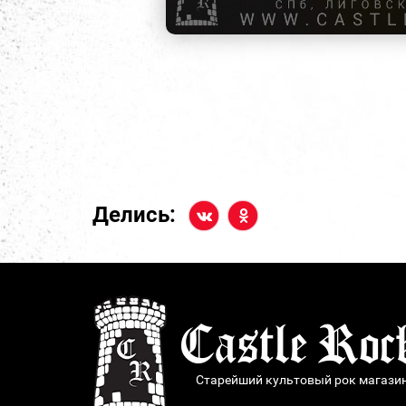
Делись:
Старейший культовый рок магази