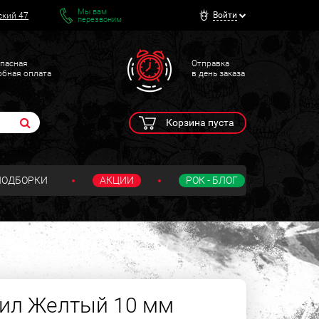
Мы вам
Войти
ский 47
перезвоним
пасная
Отправка
обная оплата
в день заказа
Корзина пуста
ПОДБОРКИ
АКЦИИ
РОК - БЛОГ
рил Желтый 10 мм