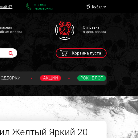
Мы вам
Войти
ский 47
перезвоним
пасная
Отправка
обная оплата
в день заказа
Корзина пуста
ПОДБОРКИ
АКЦИИ
РОК - БЛОГ
ил Желтый Яркий 20