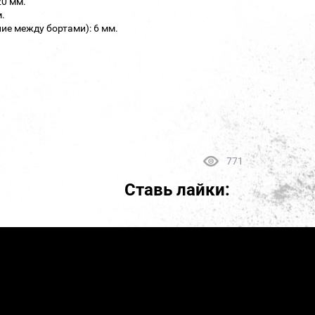
20 мм.
.
ие между бортами): 6 мм.
771
Ставь лайки: