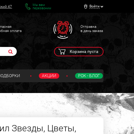
Мы вам
Войти
ский 47
перезвоним
пасная
Отправка
обная оплата
в день заказа
Корзина пуста
ПОДБОРКИ
АКЦИИ
РОК - БЛОГ
ил Звезды, Цветы,