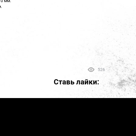
10 мм.
.
526
Ставь лайки: