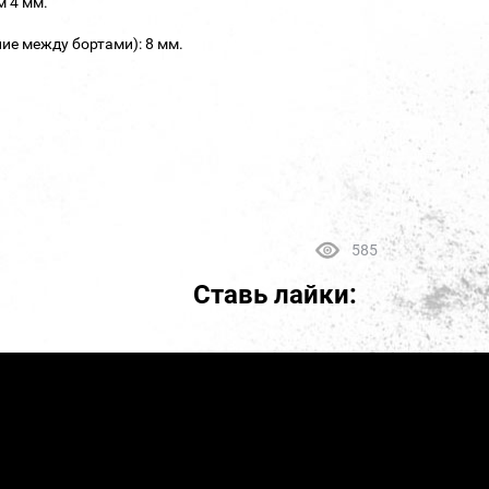
м 4 мм.
ие между бортами): 8 мм.
585
Ставь лайки: