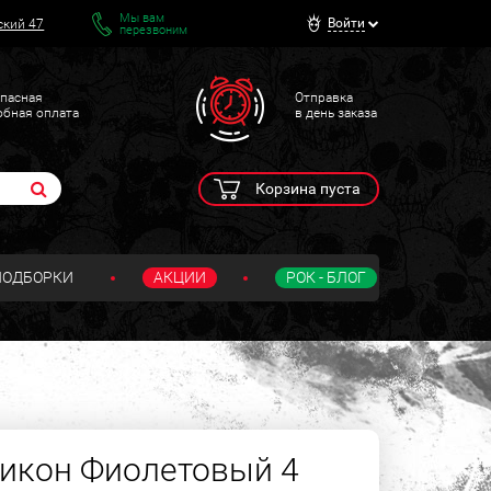
Мы вам
Войти
ский 47
перезвоним
пасная
Отправка
обная оплата
в день заказа
Корзина пуста
ПОДБОРКИ
АКЦИИ
РОК - БЛОГ
икон Фиолетовый 4