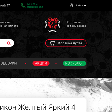
Мы вам
Войти
ский 47
перезвоним
пасная
Отправка
обная оплата
в день заказа
Корзина пуста
ПОДБОРКИ
АКЦИИ
РОК - БЛОГ
икон Желтый Яркий 4