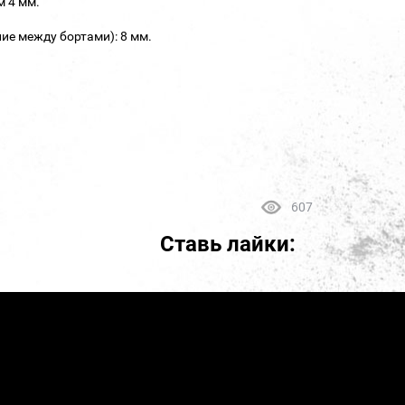
м 4 мм.
ие между бортами): 8 мм.
607
Ставь лайки: