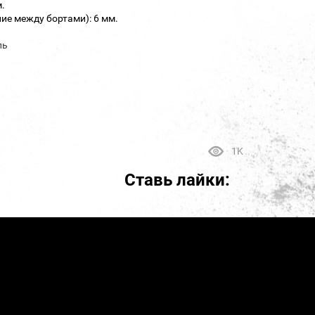
.
ие между бортами): 6 мм.
ль
1K
Ставь лайки: