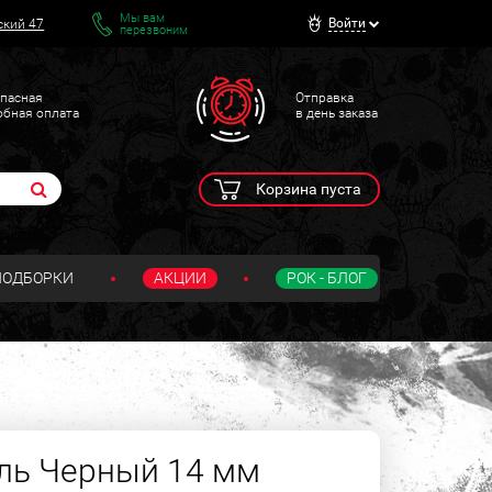
Мы вам
Войти
ский 47
перезвоним
пасная
Отправка
обная оплата
в день заказа
Корзина пуста
ПОДБОРКИ
АКЦИИ
РОК - БЛОГ
ль Черный 14 мм