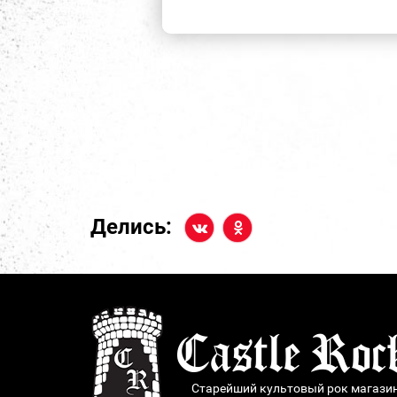
Делись:
Старейший культовый рок магази