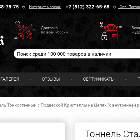
38-78-75
+7 (812) 322-65-68
-
Интернет-магазин
-
Спб. Лигов
Доставка
Безо
по всей России
и уд
ГАЛЕРЕЯ
ОТЗЫВЫ
СЕРТИФИКАТЫ
аль Тонкостенный с Подвеской Кристаллы на Цепях (с внутренней р
Тоннель Ста