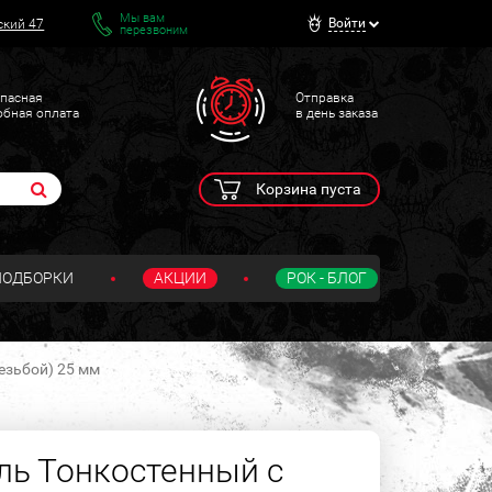
Мы вам
Войти
ский 47
перезвоним
пасная
Отправка
обная оплата
в день заказа
Корзина пуста
ПОДБОРКИ
АКЦИИ
РОК - БЛОГ
езьбой) 25 мм
ль Тонкостенный с