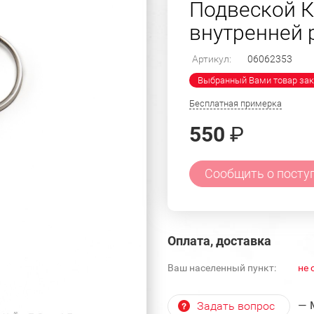
Подвеской К
внутренней 
Артикул:
06062353
Выбранный Вами товар зак
Бесплатная примерка
550
₽
Сообщить о посту
Оплата, доставка
Ваш населенный пункт:
не 
— 
Задать вопрос