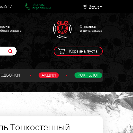
Мы вам
Войти
ский 47
перезвоним
пасная
Отправка
обная оплата
в день заказа
Корзина пуста
ПОДБОРКИ
АКЦИИ
РОК - БЛОГ
ль Тонкостенный