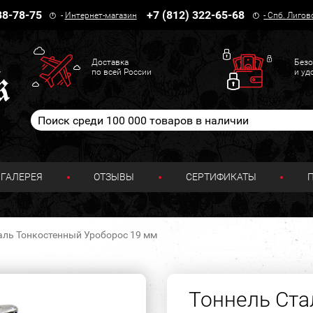
38-78-75
+7 (812) 322-65-68
-
Интернет-магазин
-
Спб. Лигов
Доставка
Безо
по всей России
и уд
ГАЛЕРЕЯ
ОТЗЫВЫ
СЕРТИФИКАТЫ
аль Тонкостенный Уроборос 19 мм
Тоннель Ста