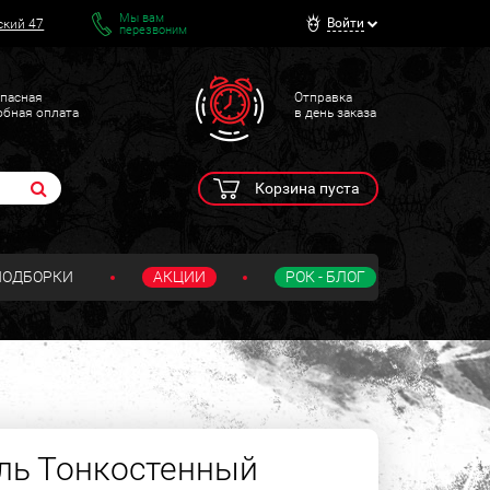
Мы вам
Войти
ский 47
перезвоним
пасная
Отправка
обная оплата
в день заказа
Корзина пуста
ПОДБОРКИ
АКЦИИ
РОК - БЛОГ
ль Тонкостенный