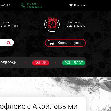
Мы вам
Войти
ский 47
перезвоним
пасная
Отправка
обная оплата
в день заказа
Корзина пуста
ПОДБОРКИ
АКЦИИ
РОК - БЛОГ
иофлекс с Акриловыми