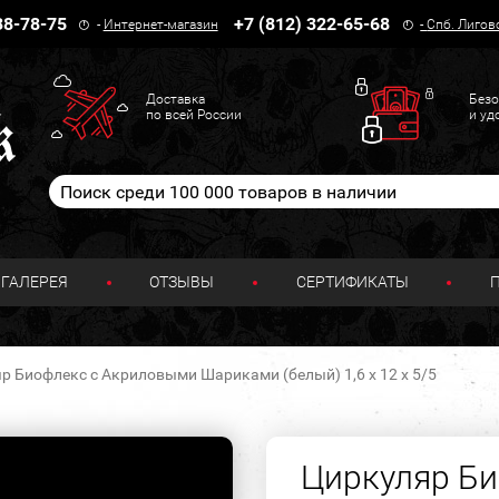
38-78-75
+7 (812) 322-65-68
-
Интернет-магазин
-
Спб. Лигов
Доставка
Безо
по всей России
и уд
ГАЛЕРЕЯ
ОТЗЫВЫ
СЕРТИФИКАТЫ
р Биофлекс с Акриловыми Шариками (белый) 1,6 х 12 х 5/5
Циркуляр Б