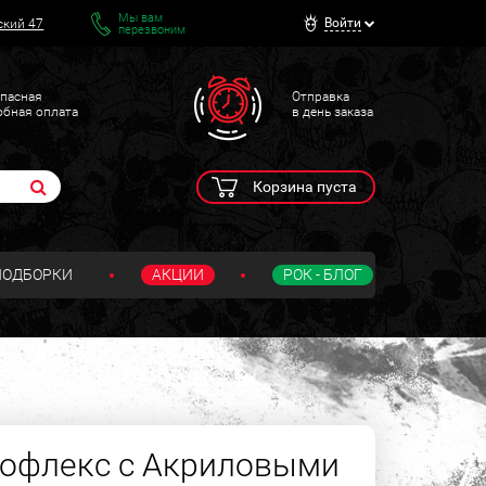
Мы вам
Войти
ский 47
перезвоним
пасная
Отправка
обная оплата
в день заказа
Корзина пуста
ПОДБОРКИ
АКЦИИ
РОК - БЛОГ
иофлекс с Акриловыми