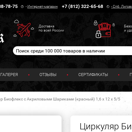
38-78-75
+7 (812) 322-65-68
-
Интернет-магазин
-
Спб. Лигов
Доставка
Безо
по всей России
и уд
ГАЛЕРЕЯ
ОТЗЫВЫ
СЕРТИФИКАТЫ
р Биофлекс с Акриловыми Шариками (красный) 1,6 х 12 х 5/5
Циркуляр Б