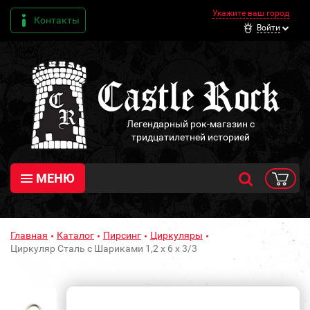
Укажите ваш город
Контакты
Войти
Легендарный рок-магазин с
тридцатилетней историей
МЕНЮ
Главная
Каталог
Пирсинг
Циркуляры
Циркуляр Сталь с Шариками 1,2 х 6 х 3/3