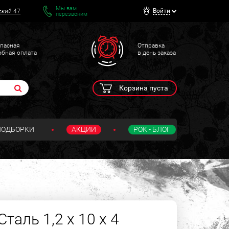
Мы вам
Войти
ский 47
перезвоним
пасная
Отправка
обная оплата
в день заказа
Корзина пуста
ПОДБОРКИ
АКЦИИ
РОК - БЛОГ
таль 1,2 х 10 х 4