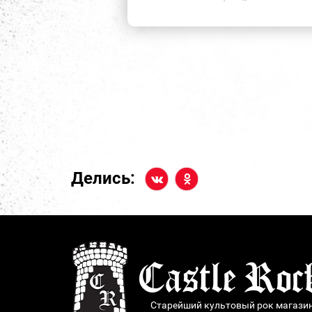
Делись:
Старейший культовый рок магази