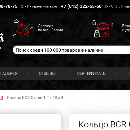
38-78-75
+7 (812) 322-65-68
-
Интернет-магазин
-
Спб. Лигов
Доставка
Безо
по всей России
и уд
н
ГАЛЕРЕЯ
ОТЗЫВЫ
СЕРТИФИКАТЫ
CR
Кольцо BCR Сталь 1,2 х 10 х 4
Кольцо BCR С