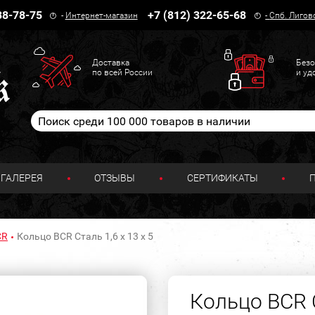
38-78-75
+7 (812) 322-65-68
-
Интернет-магазин
-
Спб. Лигов
Доставка
Безо
по всей России
и уд
ГАЛЕРЕЯ
ОТЗЫВЫ
СЕРТИФИКАТЫ
CR
Кольцо BCR Сталь 1,6 х 13 х 5
Кольцо BCR С