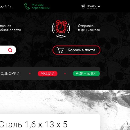
Мы вам
Войти
ский 47
перезвоним
пасная
Отправка
обная оплата
в день заказа
Корзина пуста
ПОДБОРКИ
АКЦИИ
РОК - БЛОГ
таль 1,6 х 13 х 5