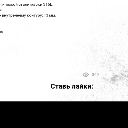
гической стали марки 316L.
м.
 внутреннему контуру: 13 мм.
ль
869
Ставь лайки: