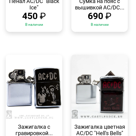
Пенал AC/DC "Black
Сумка на пояс с
Ice"
вышивкой AC/DC...
450
₽
690
₽
В наличии
В наличии
БЫСТРЫЙ
БЫСТРЫЙ
ПРОСМОТР
ПРОСМОТР
Зажигалка с
Зажигалка цветная
гравировкой...
AC/DC "Hell's Bells"