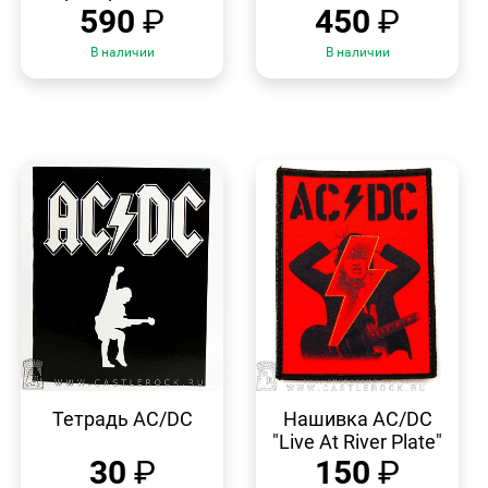
590
₽
450
₽
В наличии
В наличии
БЫСТРЫЙ
БЫСТРЫЙ
ПРОСМОТР
ПРОСМОТР
Тетрадь AC/DC
Нашивка AC/DC
"Live At River Plate"
30
₽
150
₽