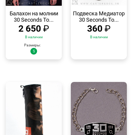
БЫСТРЫЙ
БЫСТРЫЙ
ПРОСМОТР
ПРОСМОТР
Балахон на молнии
Подвеска Медиатор
30 Seconds To...
30 Seconds To...
2 650
₽
360
₽
В наличии
В наличии
Размеры:
S