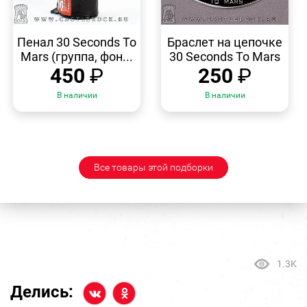
БЫСТРЫЙ
БЫСТРЫЙ
ПРОСМОТР
ПРОСМОТР
Пенал 30 Seconds To
Браслет на цепочке
Mars (группа, фон...
30 Seconds To Mars
450
₽
250
₽
В наличии
В наличии
Все товары этой подборки
1.3K
Делись: