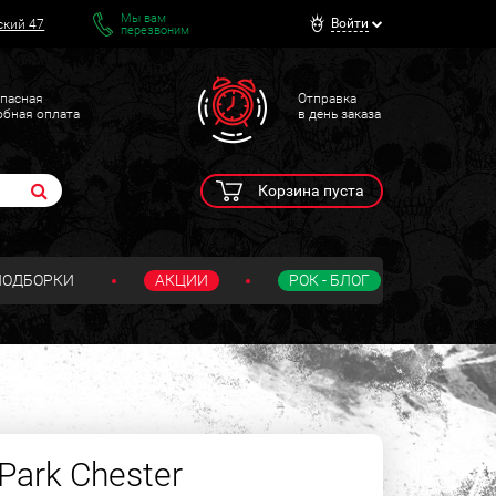
Мы вам
Войти
ский 47
перезвоним
пасная
Отправка
обная оплата
в день заказа
Корзина пуста
ПОДБОРКИ
АКЦИИ
РОК - БЛОГ
 Park Chester