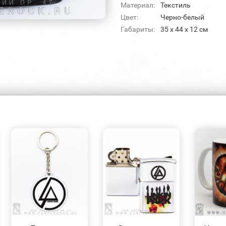
Материал:
Текстиль
Цвет:
Черно-белый
Габариты:
35 x 44 x 12 см
БЫСТРЫЙ
БЫСТРЫЙ
ПРОСМОТР
ПРОСМОТР