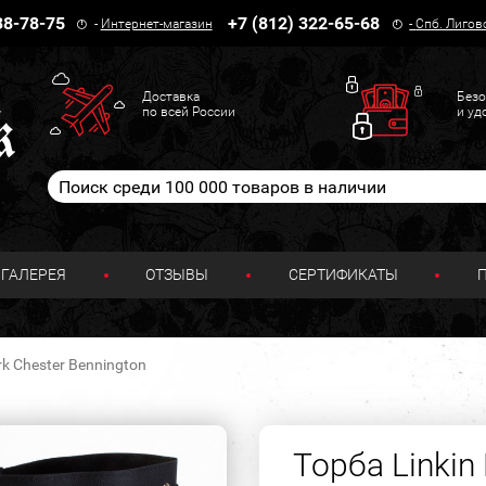
38-78-75
+7 (812) 322-65-68
-
Интернет-магазин
-
Спб. Лигов
Доставка
Безо
по всей России
и уд
ГАЛЕРЕЯ
ОТЗЫВЫ
СЕРТИФИКАТЫ
rk Chester Bennington
Торба Linkin