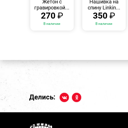
Жетон с
Нашивка на
гравировкой...
спину Linkin...
270
₽
350
₽
В наличии
В наличии
Делись: