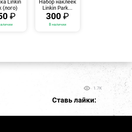
ка Linkin
Набор наклеек
k (лого)
Linkin Park...
50
₽
300
₽
наличии
В наличии
1.7K
Ставь лайки: