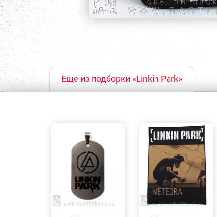
Еще из подборки «Linkin Park»
БЫСТРЫЙ
БЫСТРЫЙ
ПРОСМОТР
ПРОСМОТР