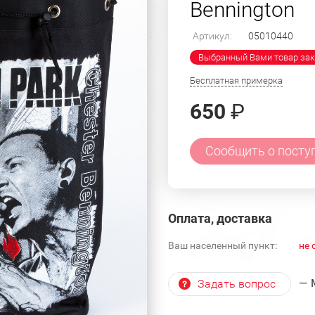
Bennington
Артикул:
05010440
Выбранный Вами товар зак
Бесплатная примерка
650
₽
Сообщить о посту
Оплата, доставка
Ваш населенный пункт:
не 
— 
Задать вопрос