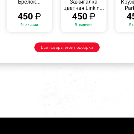
Брелок...
Зажигалка
Круж
цветная Linkin...
Par
450
₽
450
₽
4
В наличии
В наличии
В 
Все товары этой подборки