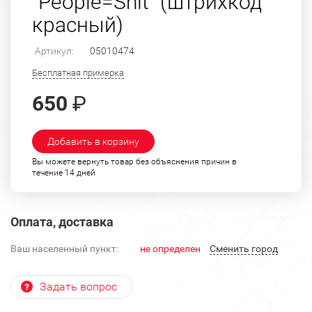
"People=Shit" (штрихкод
красный)
Артикул:
05010474
Бесплатная примерка
650
₽
Добавить в корзину
Вы можете вернуть товар без объяснения причин в
течение 14 дней
Оплата, доставка
Ваш населенный пункт:
не определен
Cменить город
Задать вопрос