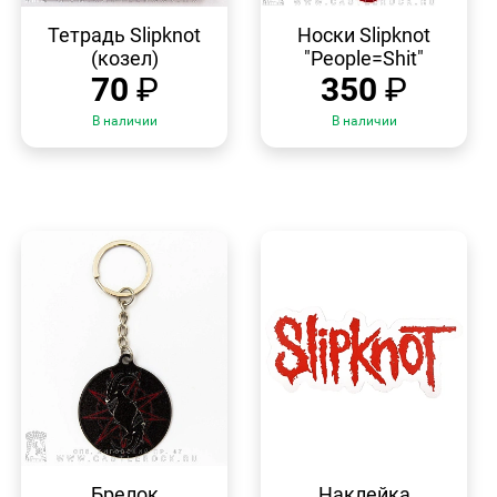
БЫСТРЫЙ
БЫСТРЫЙ
ПРОСМОТР
ПРОСМОТР
Тетрадь Slipknot
Носки Slipknot
(козел)
"People=Shit"
70
₽
350
₽
В наличии
В наличии
БЫСТРЫЙ
БЫСТРЫЙ
ПРОСМОТР
ПРОСМОТР
Брелок
Наклейка