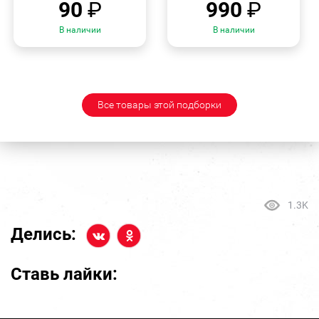
90
₽
990
₽
В наличии
В наличии
Все товары этой подборки
1.3K
Делись:
Ставь лайки: