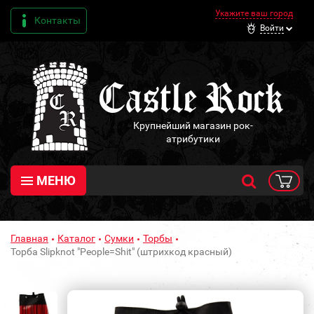
Укажите ваш город
Контакты
Войти
Крупнейший магазин рок-
атрибутики
МЕНЮ
Главная
Каталог
Сумки
Торбы
Торба Slipknot "People=Shit" (штрихкод красный)