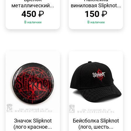
металлический...
виниловая Slipknot...
450
₽
150
₽
В наличии
В наличии
БЫСТРЫЙ
БЫСТРЫЙ
ПРОСМОТР
ПРОСМОТР
Значок Slipknot
Бейсболка Slipknot
(лого красное...
(лого, шесть...