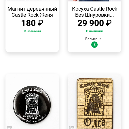
БЫСТРЫЙ
БЫСТРЫЙ
ПРОСМОТР
ПРОСМОТР
Магнит деревянный
Косуха Castle Rock
Castle Rock Женя
Без Шнуровки...
180
₽
29 900
₽
В наличии
В наличии
Размеры:
S