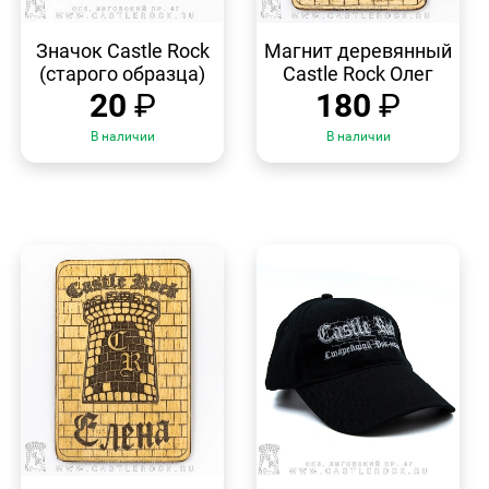
БЫСТРЫЙ
БЫСТРЫЙ
ПРОСМОТР
ПРОСМОТР
Значок Castle Rock
Магнит деревянный
(старого образца)
Castle Rock Олег
20
₽
180
₽
В наличии
В наличии
БЫСТРЫЙ
БЫСТРЫЙ