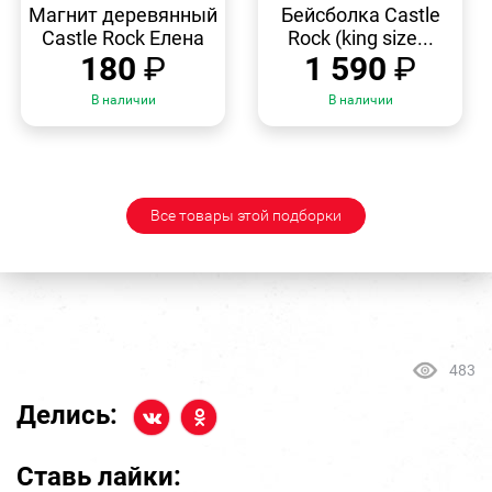
ПРОСМОТР
ПРОСМОТР
Магнит деревянный
Бейсболка Castle
Castle Rock Елена
Rock (king size...
180
₽
1 590
₽
В наличии
В наличии
Все товары этой подборки
483
Делись:
Ставь лайки: