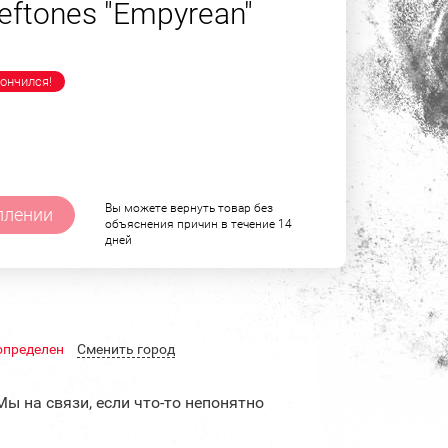
eftones "Empyrean"
ончился!
Вы можете вернуть товар без
плении
объяснения причин в течение 14
дней
определен
Cменить город
Мы на связи, если что-то непонятно