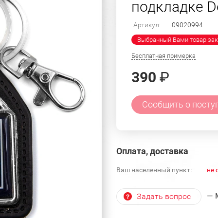
подкладке D
Артикул:
09020994
Выбранный Вами товар зак
Бесплатная примерка
390
₽
Сообщить о посту
Оплата, доставка
Ваш населенный пункт:
не 
— 
Задать вопрос