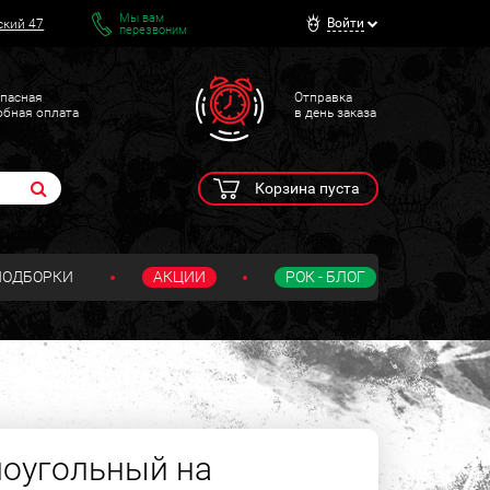
Мы вам
Войти
ский 47
перезвоним
пасная
Отправка
обная оплата
в день заказа
Корзина пуста
ПОДБОРКИ
АКЦИИ
РОК - БЛОГ
оугольный на