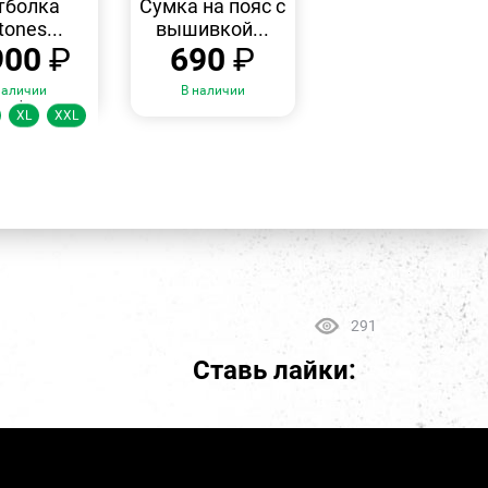
тболка
Сумка на пояс с
tones...
вышивкой...
900
₽
690
₽
наличии
В наличии
змеры:
XL
XXL
291
Ставь лайки: