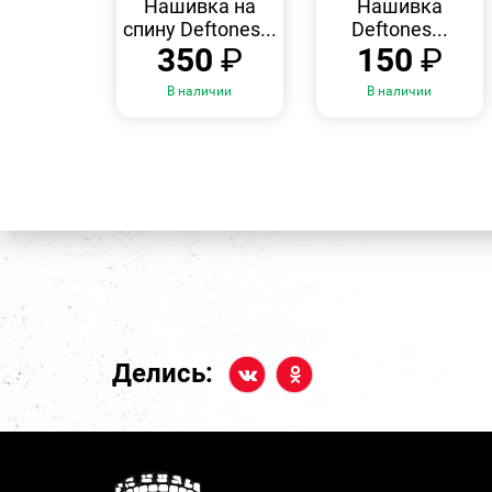
Нашивка на
Нашивка
спину Deftones...
Deftones...
350
₽
150
₽
В наличии
В наличии
Делись: