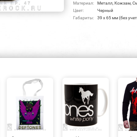
Материал:
Металл, Кожзам, С
Цвет:
Черный
Габариты:
39 х 65 мм (без уче
БЫСТРЫЙ
БЫСТРЫЙ
ПРОСМОТР
ПРОСМОТР