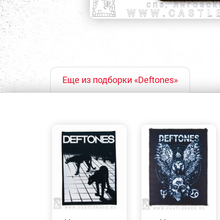
Еще из подборки «Deftones»
БЫСТРЫЙ
БЫСТРЫЙ
ПРОСМОТР
ПРОСМОТР