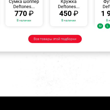
Сумка шоппер
Кружка
Фу
Deftones...
Deftones...
Def
770
₽
450
₽
1 
В наличии
В наличии
В 
Ра
M
L
Все товары этой подборки