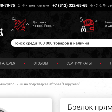
38-78-75
+7 (812) 322-65-68
-
Интернет-магазин
-
Спб. Лигов
Доставка
Безо
по всей России
и уд
ГАЛЕРЕЯ
ОТЗЫВЫ
СЕРТИФИКАТЫ
рямоугольный на подкладке Deftones "Empyrean"
Брелок прям