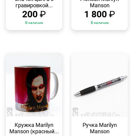
гравировкой...
Manson
200
₽
1 800
₽
В наличии
В наличии
БЫСТРЫЙ
БЫСТРЫЙ
ПРОСМОТР
ПРОСМОТР
Кружка Marilyn
Ручка Marilyn
Manson (красный...
Manson