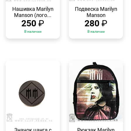
БЫСТРЫЙ
БЫСТРЫЙ
ПРОСМОТР
ПРОСМОТР
Нашивка Marilyn
Подвеска Marilyn
Manson (лого...
Manson
250
₽
280
₽
В наличии
В наличии
БЫСТРЫЙ
БЫСТРЫЙ
ПРОСМОТР
ПРОСМОТР
Значок цанга с
Рюкзак Marilyn