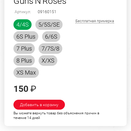
Guns'N'Roses
Артикул:
09160151
Бесплатная примерка
4/4S
5/5S/SE
6S Plus
6/6S
7 Plus
7/7S/8
8 Plus
X/XS
XS Max
150
₽
Добавить в корзину
Вы можете вернуть товар без объяснения причин в
течение 14 дней