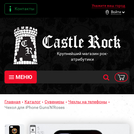
Укажите ваш город
Контакты
Войти
Крупнейший магазин рок-
атрибутики
МЕНЮ
Главная
Каталог
Сувениры
Чехлы на телефоны
Чехол для iPhone Guns'N'Roses