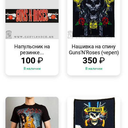
БЫСТРЫЙ
БЫСТРЫЙ
ПРОСМОТР
ПРОСМОТР
Напульсник на
Нашивка на спину
резинке...
Guns'N'Roses (череп)
100
₽
350
₽
В наличии
В наличии