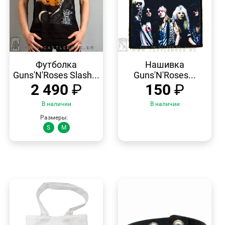
БЫСТРЫЙ
БЫСТРЫЙ
ПРОСМОТР
ПРОСМОТР
Футболка
Нашивка
Guns'N'Roses Slash...
Guns'N'Roses...
2 490
₽
150
₽
В наличии
В наличии
Размеры:
S
M