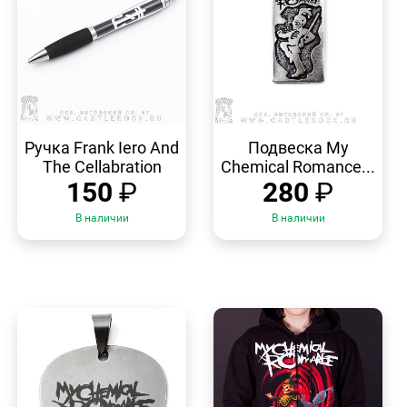
БЫСТРЫЙ
БЫСТРЫЙ
ПРОСМОТР
ПРОСМОТР
Ручка Frank Iero And
Подвеска My
The Cellabration
Chemical Romance...
150
₽
280
₽
В наличии
В наличии