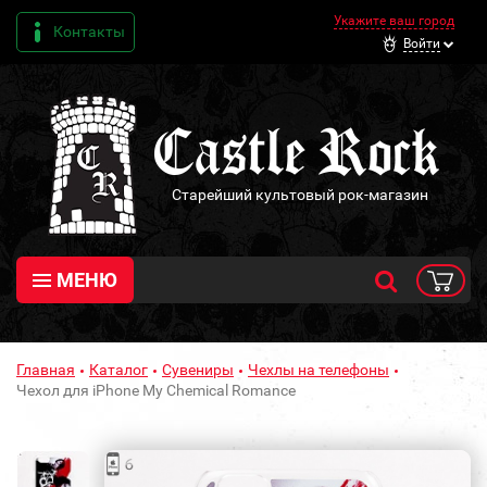
Укажите ваш город
Контакты
Войти
Старейший культовый рок-магазин
МЕНЮ
Главная
Каталог
Сувениры
Чехлы на телефоны
Чехол для iPhone My Chemical Romance