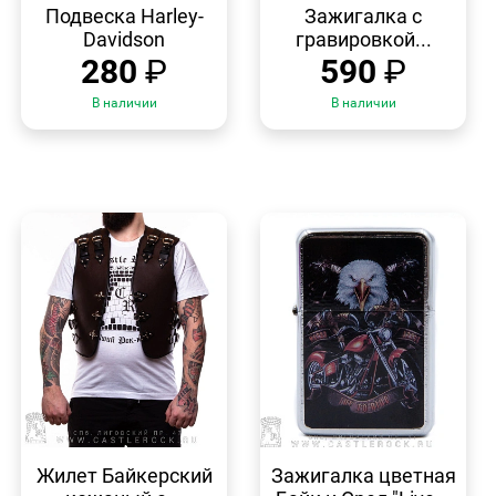
ПРОСМОТР
ПРОСМОТР
Подвеска Harley-
Зажигалка с
Davidson
гравировкой...
280
₽
590
₽
В наличии
В наличии
БЫСТРЫЙ
БЫСТРЫЙ
ПРОСМОТР
ПРОСМОТР
Жилет Байкерский
Зажигалка цветная