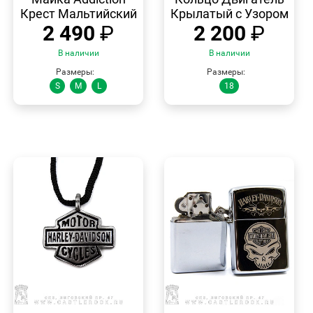
Крест Мальтийский
Крылатый с Узором
2 490
₽
2 200
₽
В наличии
В наличии
Размеры:
Размеры:
S
M
L
18
БЫСТРЫЙ
БЫСТРЫЙ