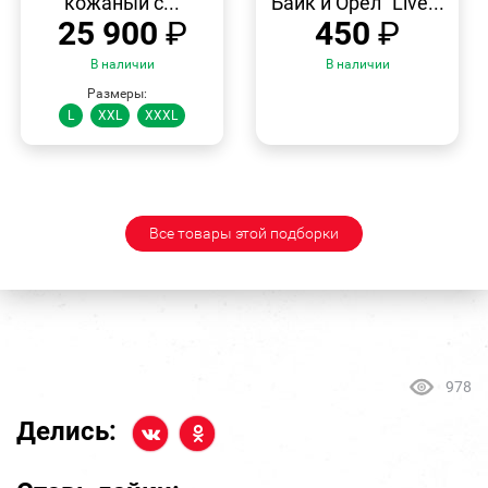
кожаный с...
Байк и Орел "Live...
25 900
₽
450
₽
В наличии
В наличии
Размеры:
L
XXL
XXXL
Все товары этой подборки
978
Делись: