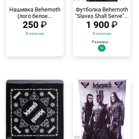
БЫСТРЫЙ
БЫСТРЫЙ
ПРОСМОТР
ПРОСМОТР
Нашивка Behemoth
Футболка Behemoth
(лого белое...
"Slaves Shall Serve"...
250
₽
1 900
₽
В наличии
В наличии
Размеры:
M