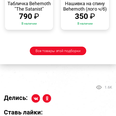
ПРОСМОТР
ПРОСМОТР
Табличка Behemoth
Нашивка на спину
"The Satanist"
Behemoth (лого ч/б)
790
₽
350
₽
В наличии
В наличии
Все товары этой подборки
1.6K
Делись:
Ставь лайки: