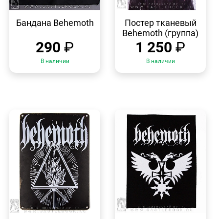
БЫСТРЫЙ
БЫСТРЫЙ
ПРОСМОТР
ПРОСМОТР
Бандана Behemoth
Постер тканевый
Behemoth (группа)
290
₽
1 250
₽
В наличии
В наличии
БЫСТРЫЙ
БЫСТРЫЙ