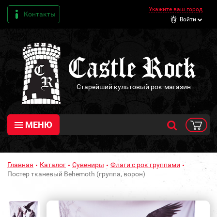
Укажите ваш город
Контакты
Войти
Старейший культовый рок-магазин
МЕНЮ
Главная
Каталог
Сувениры
Флаги с рок группами
Постер тканевый Behemoth (группа, ворон)