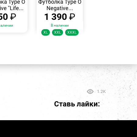
ка Type O
Футболка Type O
ve "Life...
Negative...
50
₽
1 390
₽
наличии
В наличии
Размеры:
XL
XXL
XXXL
1.2K
Ставь лайки: