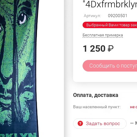
"4Dxfrmbrkly
Артикул:
09200501
Выбранный Вами товар зак
Бесплатная примерка
1 250
₽
Сообщить о посту
Оплата, доставка
Ваш населенный пункт:
не 
— 
Задать вопрос