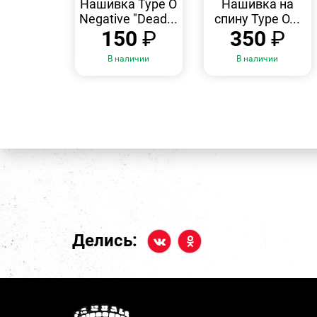
Нашивка Type O
Нашивка на
Negative "Dead...
спину Type O...
150
₽
350
₽
В наличии
В наличии
Делись: