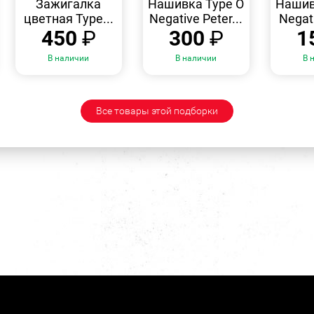
Зажигалка
Нашивка Type O
Нашив
цветная Type...
Negative Peter...
Negati
450
₽
300
₽
1
В наличии
В наличии
В 
Все товары этой подборки