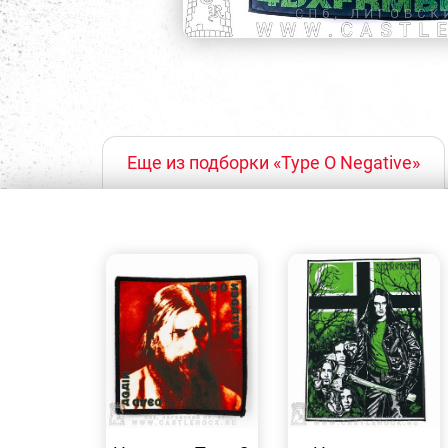
Еще из подборки «Type O Negative»
БЫСТРЫЙ
БЫСТРЫЙ
ПРОСМОТР
ПРОСМОТР