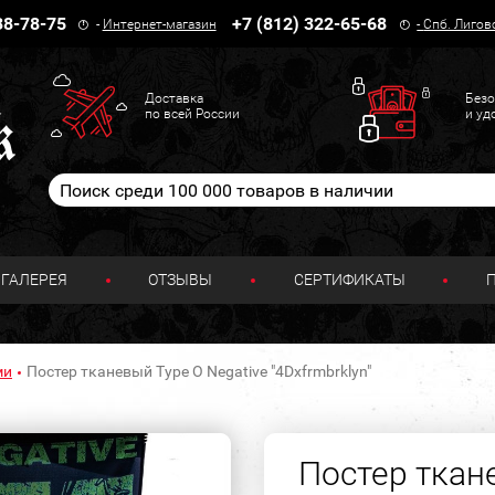
38-78-75
+7 (812) 322-65-68
-
Интернет-магазин
-
Спб. Лигов
Доставка
Безо
по всей России
и уд
ГАЛЕРЕЯ
ОТЗЫВЫ
СЕРТИФИКАТЫ
ми
Постер тканевый Type O Negative "4Dxfrmbrklyn"
Постер ткан