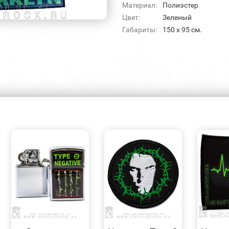
Материал:
Полиэстер
Цвет:
Зеленый
Габариты:
150 x 95 см.
БЫСТРЫЙ
БЫСТРЫЙ
ПРОСМОТР
ПРОСМОТР