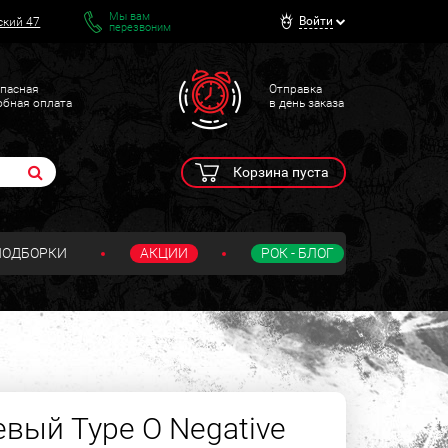
Мы вам
Войти
ский 47
перезвоним
пасная
Отправка
обная оплата
в день заказа
Корзина пуста
ПОДБОРКИ
АКЦИИ
РОК - БЛОГ
евый Type O Negative