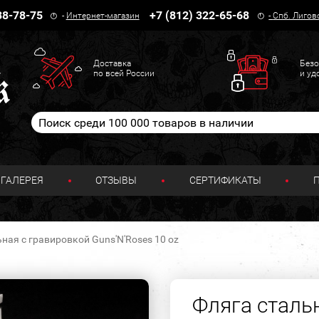
38-78-75
+7 (812) 322-65-68
-
Интернет-магазин
-
Спб. Лигов
Доставка
Безо
по всей России
и уд
ГАЛЕРЕЯ
ОТЗЫВЫ
СЕРТИФИКАТЫ
ная с гравировкой Guns'N'Roses 10 oz
Фляга сталь