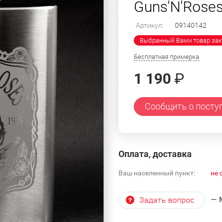
Guns'N'Roses
Артикул:
09140142
Выбранный Вами товар зак
Бесплатная примерка
1 190
₽
Сообщить о посту
Оплата, доставка
Ваш населенный пункт:
не 
— 
Задать вопрос