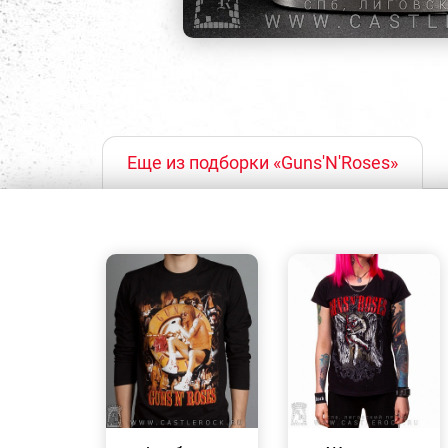
Еще из подборки «Guns'N'Roses»
БЫСТРЫЙ
БЫСТРЫЙ
ПРОСМОТР
ПРОСМОТР