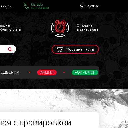
Мы вам
Войти
ский 47
перезвоним
пасная
Отправка
обная оплата
в день заказа
Корзина пуста
ПОДБОРКИ
АКЦИИ
РОК - БЛОГ
ная с гравировкой