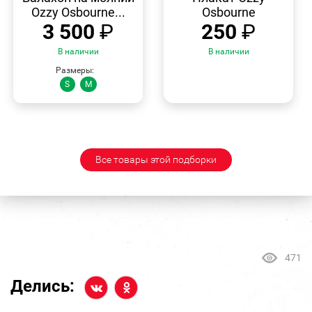
Ozzy Osbourne...
Osbourne
3 500
₽
250
₽
В наличии
В наличии
Размеры:
S
M
Все товары этой подборки
471
Делись: