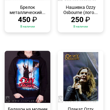
БЫСТРЫЙ
БЫСТРЫЙ
ПРОСМОТР
ПРОСМОТР
Брелок
Нашивка Ozzy
металлический...
Osbourne (лого...
450
₽
250
₽
В наличии
В наличии
БЫСТРЫЙ
БЫСТРЫЙ
ПРОСМОТР
ПРОСМОТР
Балахон на молнии
Плакат Ozzy