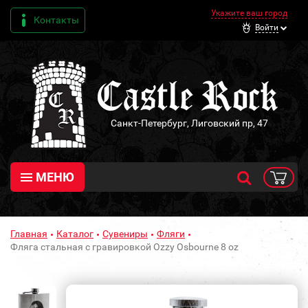
Укажите ваш город
Контакты
Войти
Санкт-Петербург, Лиговский пр, 47
МЕНЮ
Главная
Каталог
Сувениры
Фляги
Фляга стальная с гравировкой Ozzy Osbourne 8 oz