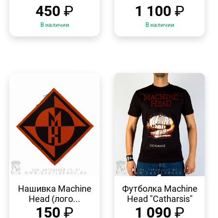
450
₽
1 100
₽
В наличии
В наличии
БЫСТРЫЙ
БЫСТРЫЙ
ПРОСМОТР
ПРОСМОТР
Нашивка Machine
Футболка Machine
Head (лого...
Head "Catharsis"
150
₽
1 090
₽