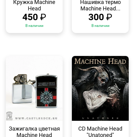
Кружка Machine
Нашивка термо
Head
Machine Head...
450
₽
300
₽
В наличии
В наличии
БЫСТРЫЙ
БЫСТРЫЙ
ПРОСМОТР
ПРОСМОТР
Зажигалка цветная
CD Machine Head
Machine Head
"Unatoned"