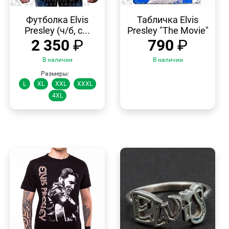
БЫСТРЫЙ
БЫСТРЫЙ
ПРОСМОТР
ПРОСМОТР
Футболка Elvis
Табличка Elvis
Presley (ч/б, с...
Presley "The Movie"
2 350
₽
790
₽
В наличии
В наличии
Размеры:
L
XL
XXL
XXXL
4XL