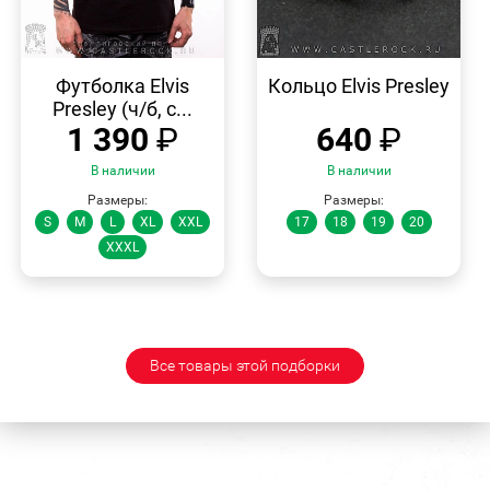
БЫСТРЫЙ
БЫСТРЫЙ
ПРОСМОТР
ПРОСМОТР
Футболка Elvis
Кольцо Elvis Presley
Presley (ч/б, с...
1 390
₽
640
₽
В наличии
В наличии
Размеры:
Размеры:
S
M
L
XL
XXL
17
18
19
20
XXXL
Все товары этой подборки