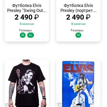
БЫСТРЫЙ
БЫСТРЫЙ
ПРОСМОТР
ПРОСМОТР
Футболка Elvis
Футболка Elvis
Presley "Swing Out...
Presley (портрет...
2 490
₽
2 490
₽
В наличии
В наличии
Размеры:
Размеры:
M
XL
M