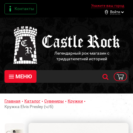
Укажите ваш город
Контакты
Войти
Легендарный рок-магазин с
тридцатилетней историей
МЕНЮ
Главная
Каталог
Сувениры
Кружки
Кружка Elvis Presley (ч/б)