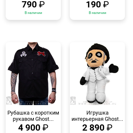
790
₽
190
₽
В наличии
В наличии
БЫСТРЫЙ
БЫСТРЫЙ
ПРОСМОТР
ПРОСМОТР
Рубашка с коротким
Игрушка
рукавом Ghost...
интерьерная Ghost...
4 900
₽
2 890
₽