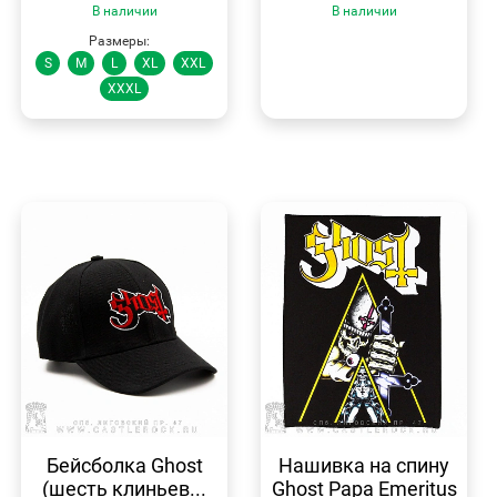
В наличии
В наличии
Размеры:
S
M
L
XL
XXL
XXXL
БЫСТРЫЙ
БЫСТРЫЙ
ПРОСМОТР
ПРОСМОТР
Бейсболка Ghost
Нашивка на спину
(шесть клиньев...
Ghost Papa Emeritus