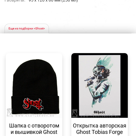
Габариты:
95 х 120 х 80 мм (250 мл)
Еще из подборки «Ghost»
БЫСТРЫЙ
БЫСТРЫЙ
ПРОСМОТР
ПРОСМОТР
Шапка с отворотом
Открытка авторская
и вышивкой Ghost
Ghost Tobias Forge