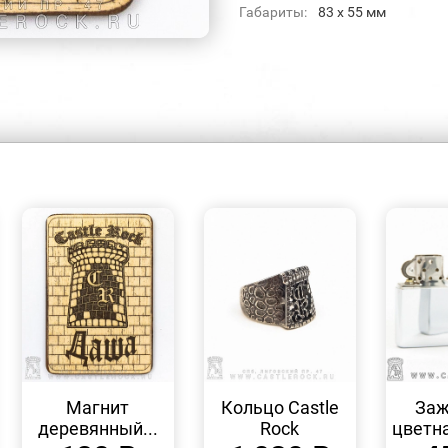
Габариты:
83 х 55 мм
БЫСТРЫЙ
БЫСТРЫЙ
ПРОСМОТР
ПРОСМОТР
Магнит
Кольцо Castle
Заж
деревянный...
Rock
цветна