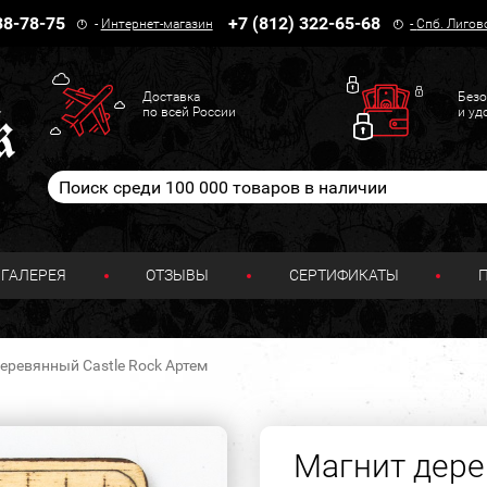
38-78-75
+7 (812) 322-65-68
-
Интернет-магазин
-
Спб. Лигов
Доставка
Безо
по всей России
и уд
ГАЛЕРЕЯ
ОТЗЫВЫ
СЕРТИФИКАТЫ
еревянный Castle Rock Артем
Магнит дере