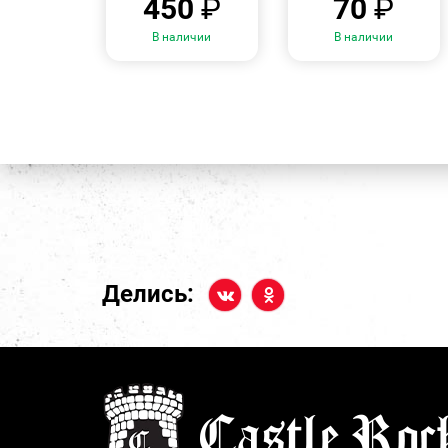
450
₽
70
₽
В наличии
В наличии
Делись: