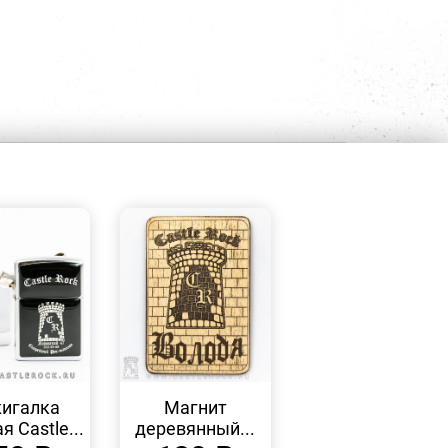
БЫСТРЫЙ
БЫСТРЫЙ
ПРОСМОТР
ПРОСМОТР
игалка
Магнит
я Castle...
деревянный...