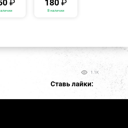
50
₽
180
₽
наличии
В наличии
1.1K
Ставь лайки: