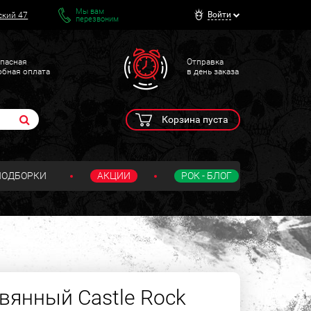
Мы вам
Войти
ский 47
перезвоним
пасная
Отправка
обная оплата
в день заказа
Корзина пуста
ПОДБОРКИ
АКЦИИ
РОК - БЛОГ
вянный Castle Rock