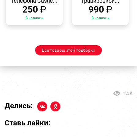
телефона Castle...
гравировкой...
250
₽
990
₽
В наличии
В наличии
Все товары этой подборки
1.3K
Делись:
Ставь лайки: