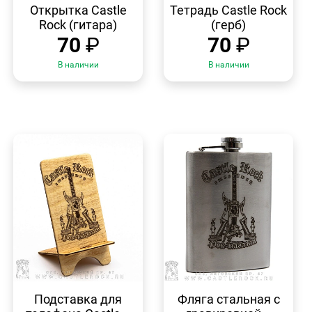
ПРОСМОТР
ПРОСМОТР
Открытка Castle
Тетрадь Castle Rock
Rock (гитара)
(герб)
70
₽
70
₽
В наличии
В наличии
БЫСТРЫЙ
БЫСТРЫЙ
ПРОСМОТР
ПРОСМОТР
Подставка для
Фляга стальная с