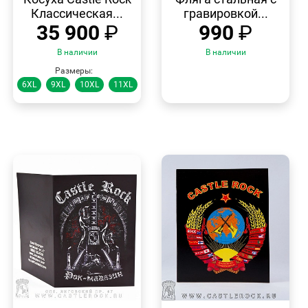
Классическая...
гравировкой...
35 900
₽
990
₽
В наличии
В наличии
Размеры:
6XL
9XL
10XL
11XL
БЫСТРЫЙ
БЫСТРЫЙ