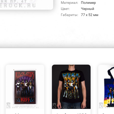
Материал:
Полимер
Цвет:
Черный
Габариты:
77 х 52 мм
БЫСТРЫЙ
БЫСТРЫЙ
ПРОСМОТР
ПРОСМОТР