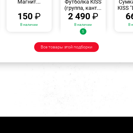
Магнит...
Футболка KISS
Сумк
(группа, кант...
KISS "
150
₽
2 490
₽
6
В наличии
В наличии
В 
Размеры:
S
Все товары этой подборки