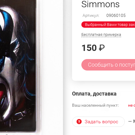
Simmons
Артикул:
09060105
Выбранный Вами товар зак
Бесплатная примерка
150
₽
Сообщить о посту
Оплата, доставка
Ваш населенный пункт:
не 
— 
Задать вопрос