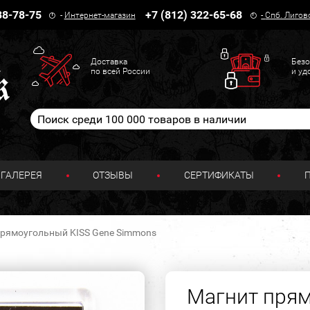
38-78-75
+7 (812) 322-65-68
-
Интернет-магазин
-
Спб. Лигов
Доставка
Безо
по всей России
и уд
ГАЛЕРЕЯ
ОТЗЫВЫ
СЕРТИФИКАТЫ
прямоугольный KISS Gene Simmons
Магнит прям