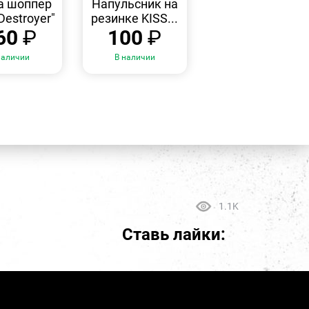
а шоппер
Напульсник на
Destroyer"
резинке KISS...
60
₽
100
₽
наличии
В наличии
1.1K
Ставь лайки: