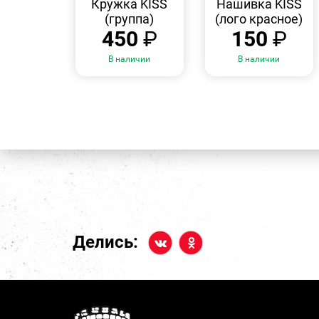
Кружка KISS
Нашивка KISS
(группа)
(лого красное)
450
₽
150
₽
В наличии
В наличии
Делись: