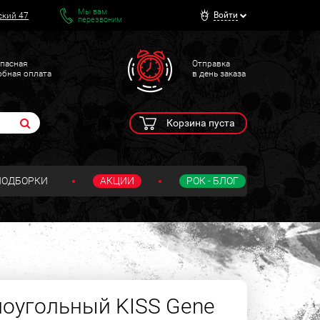
Мы вам
Войти
ский 47
перезвоним
пасная
Отправка
обная оплата
в день заказа
Корзина пуста
ПОДБОРКИ
АКЦИИ
РОК - БЛОГ
оугольный KISS Gene