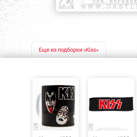
Еще из подборки «Kiss»
БЫСТРЫЙ
БЫСТРЫЙ
ПРОСМОТР
ПРОСМОТР