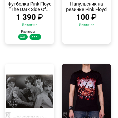
ПРОСМОТР
ПРОСМОТР
Футболка Pink Floyd
Напульсник на
"The Dark Side Of...
резинке Pink Floyd
1 390
₽
100
₽
В наличии
В наличии
Размеры:
XXL
XXXL