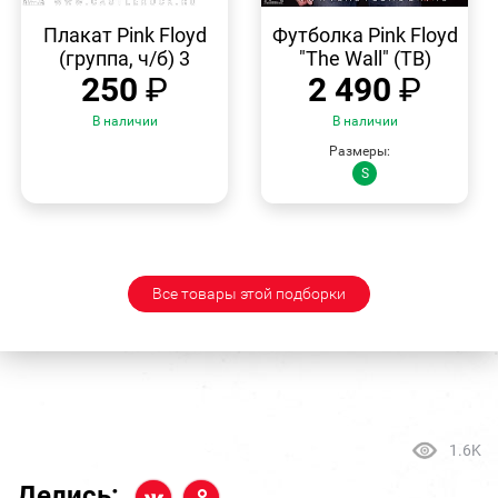
БЫСТРЫЙ
БЫСТРЫЙ
ПРОСМОТР
ПРОСМОТР
Плакат Pink Floyd
Футболка Pink Floyd
(группа, ч/б) 3
"The Wall" (ТВ)
250
₽
2 490
₽
В наличии
В наличии
Размеры:
S
Все товары этой подборки
1.6K
Делись: