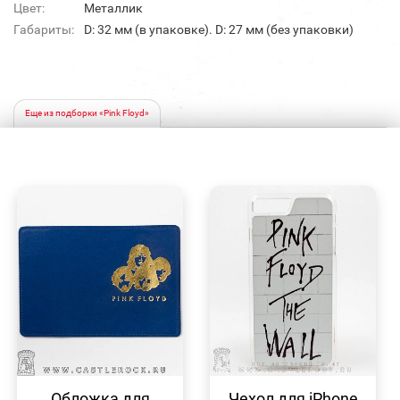
Цвет:
Металлик
Габариты:
D: 32 мм (в упаковке). D: 27 мм (без упаковки)
Еще из подборки «Pink Floyd»
БЫСТРЫЙ
БЫСТРЫЙ
ПРОСМОТР
ПРОСМОТР
Обложка для
Чехол для iPhone