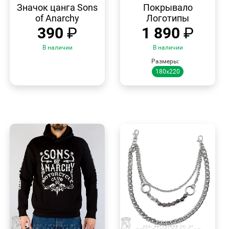
ПРОСМОТР
ПРОСМОТР
Значок цанга Sons
Покрывало
of Anarchy
Логотипы
390
₽
1 890
₽
В наличии
В наличии
Размеры:
180х220