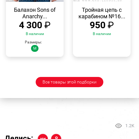
БЫСТРЫЙ
БЫСТРЫЙ
ПРОСМОТР
ПРОСМОТР
Балахон Sons of
Тройная цепь с
Anarchy...
карабином №16...
4 300
₽
950
₽
В наличии
В наличии
Размеры:
M
Все товары этой подборки
1.2K
Делись: