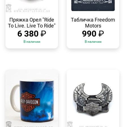
БЫСТРЫЙ
БЫСТРЫЙ
ПРОСМОТР
ПРОСМОТР
Пряжка Орел "Ride
Табличка Freedom
To Live. Live To Ride"
Motors
6 380
₽
990
₽
В наличии
В наличии