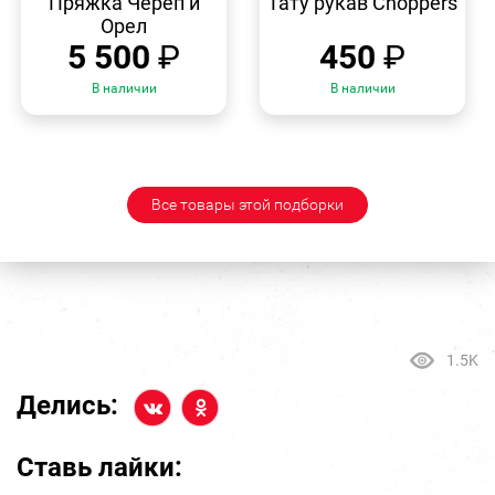
Пряжка Череп и
Тату рукав Choppers
Орел
5 500
₽
450
₽
В наличии
В наличии
Все товары этой подборки
1.5K
Делись:
Ставь лайки: