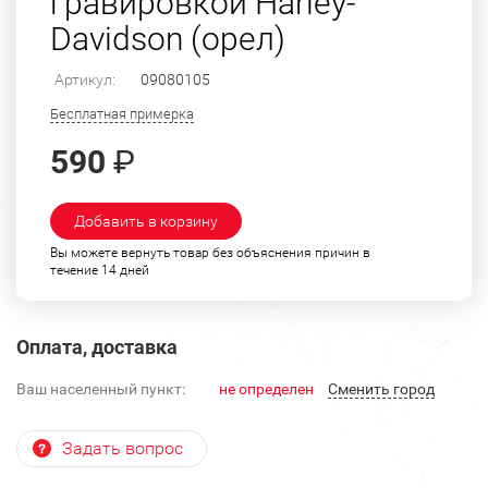
гравировкой Harley-
Davidson (орел)
Артикул:
09080105
Бесплатная примерка
590
₽
Добавить в корзину
Вы можете вернуть товар без объяснения причин в
течение 14 дней
Оплата, доставка
Ваш населенный пункт:
не определен
Cменить город
Задать вопрос