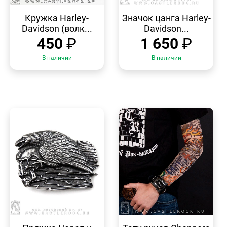
БЫСТРЫЙ
БЫСТРЫЙ
ПРОСМОТР
ПРОСМОТР
Кружка Harley-
Значок цанга Harley-
Davidson (волк...
Davidson...
450
₽
1 650
₽
В наличии
В наличии
БЫСТРЫЙ
БЫСТРЫЙ
ПРОСМОТР
ПРОСМОТР