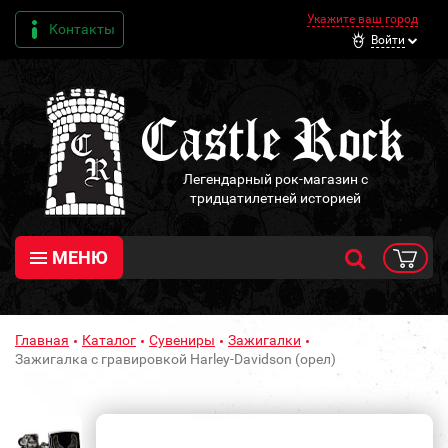
Укажите ваш город
Контакты
Войти
Легендарный рок-магазин с
тридцатилетней историей
МЕНЮ
Главная
Каталог
Сувениры
Зажигалки
Зажигалка с гравировкой Harley-Davidson (орел)