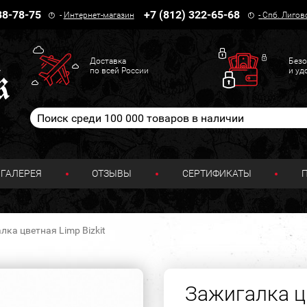
38-78-75
+7 (812) 322-65-68
-
Интернет-магазин
-
Спб. Лигов
Доставка
Безо
по всей России
и уд
ГАЛЕРЕЯ
ОТЗЫВЫ
СЕРТИФИКАТЫ
лка цветная Limp Bizkit
Зажигалка цв