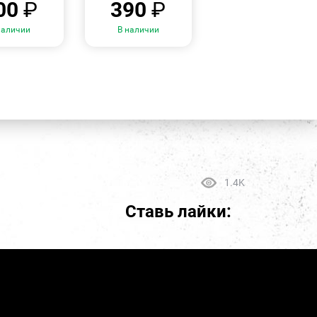
00
₽
390
₽
наличии
В наличии
1.4K
Ставь лайки: