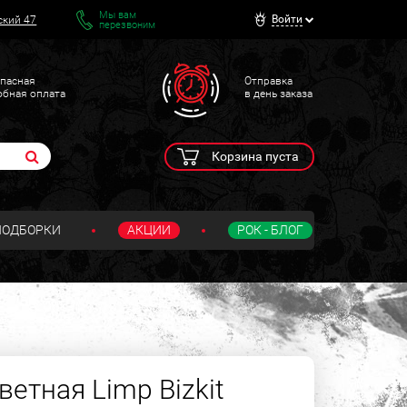
Мы вам
Войти
ский 47
перезвоним
пасная
Отправка
обная оплата
в день заказа
Корзина пуста
ПОДБОРКИ
АКЦИИ
РОК - БЛОГ
етная Limp Bizkit