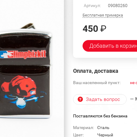
Артикул:
09080260
Бесплатная примерка
450
₽
Добавить в корзи
Оплата, доставка
Ваш населенный пункт:
не 
— 
Задать вопрос
Поставляются без бензина
Материал:
Сталь
Цвет:
Черный