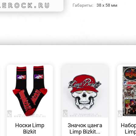
Габариты:
38 х 58 мм
БЫСТРЫЙ
БЫСТРЫЙ
ПРОСМОТР
ПРОСМОТР
Носки Limp
Значок цанга
Набор
Bizkit
Limp Bizkit...
Limp 