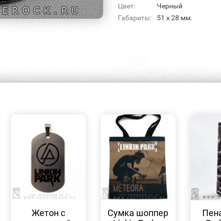
Цвет:
Черный
Габариты:
51 х 28 мм.
БЫСТРЫЙ
БЫСТРЫЙ
ПРОСМОТР
ПРОСМОТР
Жетон с
Сумка шоппер
Пена