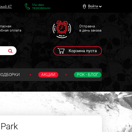
Мы вам
Войти
ский 47
перезвоним
пасная
Отправка
обная оплата
в день заказа
Корзина пуста
ПОДБОРКИ
АКЦИИ
РОК - БЛОГ
 Park