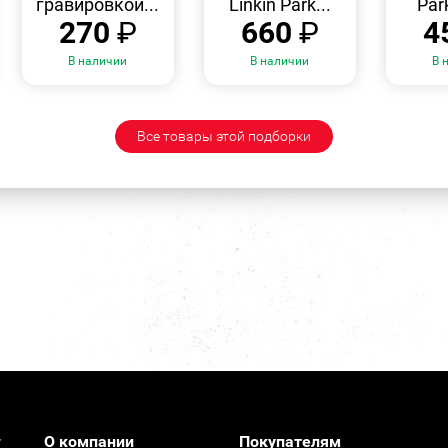
гравировкой...
Linkin Park...
Par
270
₽
660
₽
4
В наличии
В наличии
В 
Все товары этой подборки
О компании
Покупателям