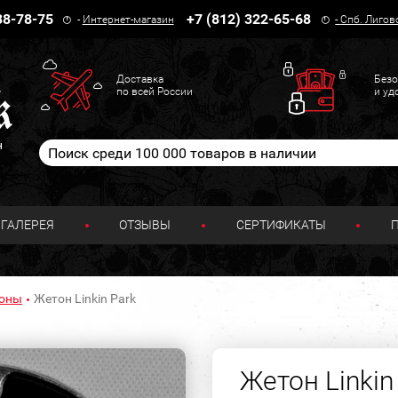
38-78-75
+7 (812) 322-65-68
-
Интернет-магазин
-
Спб. Лигов
Доставка
Безо
по всей России
и уд
н
ГАЛЕРЕЯ
ОТЗЫВЫ
СЕРТИФИКАТЫ
тоны
Жетон Linkin Park
Жетон Linkin