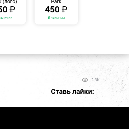
k (лого)
Park
50
₽
450
₽
наличии
В наличии
2.3K
Ставь лайки: