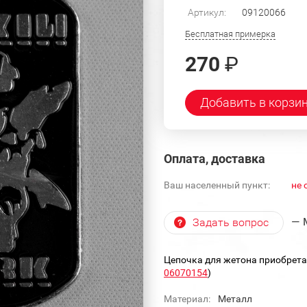
Артикул:
09120066
Бесплатная примерка
270
₽
Добавить в корзи
Оплата, доставка
Ваш населенный пункт:
не 
— 
Задать вопрос
Цепочка для жетона приобрета
06070154
)
Материал:
Металл