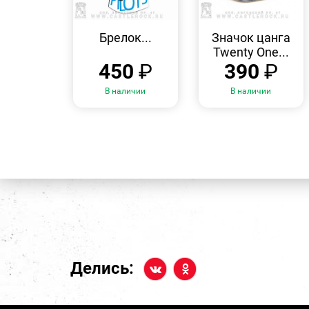
БЫСТРЫЙ
БЫСТРЫЙ
ПРОСМОТР
ПРОСМОТР
Брелок...
Значок цанга
Twenty One...
450
₽
390
₽
В наличии
В наличии
Делись: