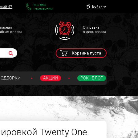
Мы вам
Войти
ский 47
перезвоним
пасная
Отправка
обная оплата
в день заказа
Корзина пуста
ПОДБОРКИ
АКЦИИ
РОК - БЛОГ
вировкой Twenty One