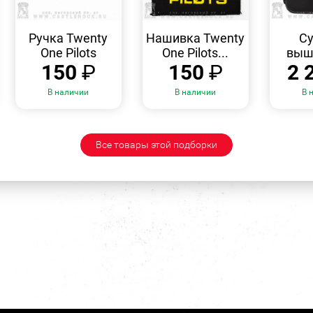
БЫСТРЫЙ
БЫСТРЫЙ
ПРОСМОТР
ПРОСМОТР
Ручка Twenty
Нашивка Twenty
Су
One Pilots
One Pilots...
выши
150
₽
150
₽
2 
В наличии
В наличии
В 
Все товары этой подборки