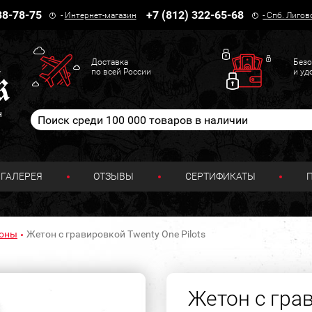
38-78-75
+7 (812) 322-65-68
-
Интернет-магазин
-
Спб. Лигов
Доставка
Безо
по всей России
и уд
н
ГАЛЕРЕЯ
ОТЗЫВЫ
СЕРТИФИКАТЫ
тоны
Жетон с гравировкой Twenty One Pilots
Жетон с гра