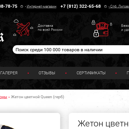
38-78-75
+7 (812) 322-65-68
-
Интернет-магазин
-
Спб. Лигов
Доставка
Безо
по всей России
и уд
ГАЛЕРЕЯ
ОТЗЫВЫ
СЕРТИФИКАТЫ
тоны
Жетон цветной Queen (герб)
Жетон цветн