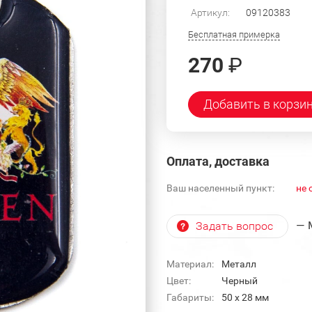
Артикул:
09120383
Бесплатная примерка
270
₽
Добавить в корзи
Оплата, доставка
Ваш населенный пункт:
не 
— 
Задать вопрос
Материал:
Металл
Цвет:
Черный
Габариты:
50 х 28 мм