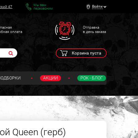
Мы вам
Войти
ский 47
перезвоним
пасная
Отправка
обная оплата
в день заказа
Корзина пуста
ПОДБОРКИ
АКЦИИ
РОК - БЛОГ
ой Queen (герб)