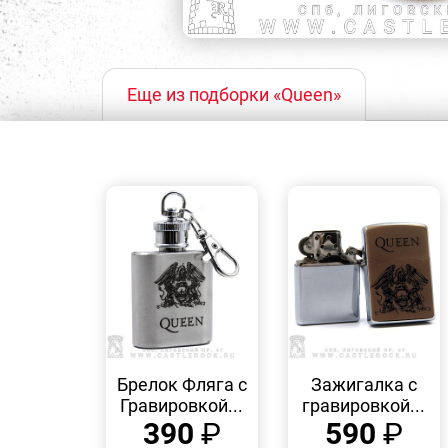
Еще из подборки «Queen»
БЫСТРЫЙ
БЫСТРЫЙ
ПРОСМОТР
ПРОСМОТР
Брелок Фляга с
Зажигалка с
Гравировкой...
гравировкой...
390
₽
590
₽