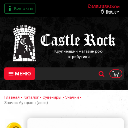
Укажите ваш город
Контакты
Войти
Крупнейший магазин рок-
атрибутики
МЕНЮ
Главная
Каталог
Сувениры
Значки
Значок Аукцыон (лого)