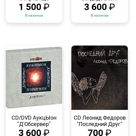
1 500
₽
3 600
₽
В наличии
В наличии
БЫСТРЫЙ
БЫСТРЫЙ
ПРОСМОТР
ПРОСМОТР
CD/DVD АукцЫон
CD Леонид Федоров
"Д'Обсервер"
"Последний Друг"
3 600
₽
700
₽