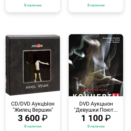
В наличии
В наличии
БЫСТРЫЙ
БЫСТРЫЙ
ПРОСМОТР
ПРОСМОТР
CD/DVD АукцЫон
DVD Аукцыон
"Жилец Вершин"
"Девушки Поют...
3 600
₽
1 100
₽
В наличии
В наличии