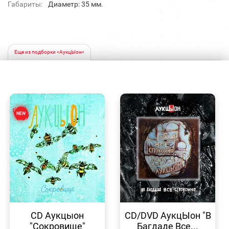
Габариты:
Диаметр: 35 мм.
Еще из подборки «АукцЫон»
БЫСТРЫЙ
БЫСТРЫЙ
ПРОСМОТР
ПРОСМОТР
CD Аукцыон
CD/DVD АукцЫон "В
"Сокровище"
Багдаде Все...