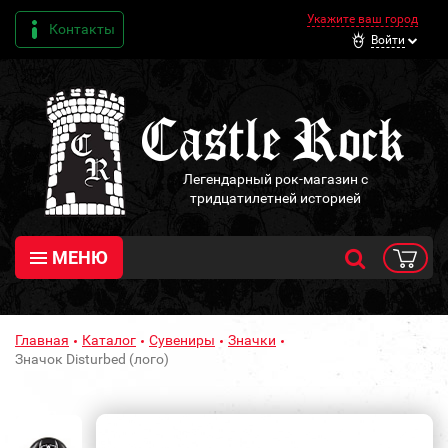
Укажите ваш город
Контакты
Войти
Легендарный рок-магазин с
тридцатилетней историей
МЕНЮ
Главная
Каталог
Сувениры
Значки
Значок Disturbed (лого)