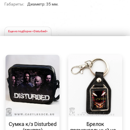
Габариты:
Диаметр: 35 мм.
Еще из подборки «Disturbed»
БЫСТРЫЙ
БЫСТРЫЙ
ПРОСМОТР
ПРОСМОТР
Сумка к/з Disturbed
Брелок