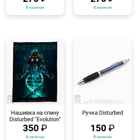
В наличии
В наличии
БЫСТРЫЙ
БЫСТРЫЙ
ПРОСМОТР
ПРОСМОТР
Нашивка на спину
Ручка Disturbed
Disturbed "Evolution"
350
₽
150
₽
В наличии
В наличии