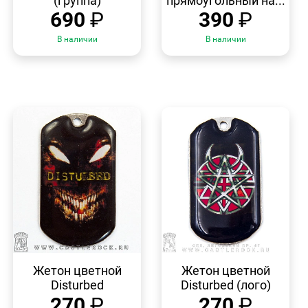
(группа)
прямоугольный на...
690
₽
390
₽
В наличии
В наличии
БЫСТРЫЙ
БЫСТРЫЙ
ПРОСМОТР
ПРОСМОТР
Жетон цветной
Жетон цветной
Disturbed
Disturbed (лого)
270
₽
270
₽