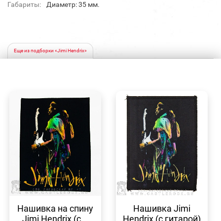
Габариты:
Диаметр: 35 мм.
Еще из подборки «Jimi Hendrix»
БЫСТРЫЙ
БЫСТРЫЙ
ПРОСМОТР
ПРОСМОТР
Нашивка на спину
Нашивка Jimi
Jimi Hendrix (с...
Hendrix (с гитарой)