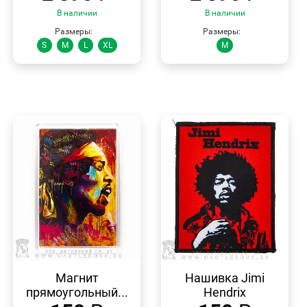
В наличии
В наличии
Размеры:
Размеры:
S
M
L
XL
M
БЫСТРЫЙ
БЫСТРЫЙ
ПРОСМОТР
ПРОСМОТР
Магнит
Нашивка Jimi
прямоугольный...
Hendrix