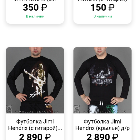
350
₽
150
₽
В наличии
В наличии
БЫСТРЫЙ
БЫСТРЫЙ
ПРОСМОТР
ПРОСМОТР
Футболка Jimi
Футболка Jimi
Hendrix (с гитарой)...
Hendrix (крылья) д/р
2 890
₽
2 890
₽