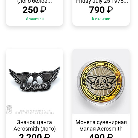
(лого белое...
"Friday July 25 1975...
250
₽
790
₽
В наличии
В наличии
БЫСТРЫЙ
БЫСТРЫЙ
ПРОСМОТР
ПРОСМОТР
Значок цанга
Монета сувенирная
Aerosmith (лого)
малая Aerosmith
2 200
₽
490
₽