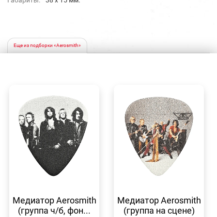
Габариты:
38 x 15 мм.
Еще из подборки «Aerosmith»
БЫСТРЫЙ
БЫСТРЫЙ
ПРОСМОТР
ПРОСМОТР
Медиатор Aerosmith
Медиатор Aerosmith
(группа ч/б, фон...
(группа на сцене)