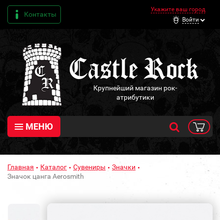
Укажите ваш город
Контакты
Войти
Крупнейший магазин рок-
атрибутики
МЕНЮ
Главная
Каталог
Сувениры
Значки
Значок цанга Aerosmith