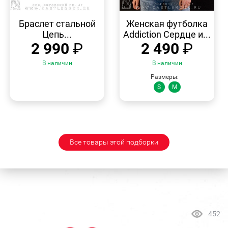
БЫСТРЫЙ
БЫСТРЫЙ
ПРОСМОТР
ПРОСМОТР
Браслет стальной
Женская футболка
Цепь...
Addiction Сердце и...
2 990
₽
2 490
₽
В наличии
В наличии
Размеры:
S
M
Все товары этой подборки
452