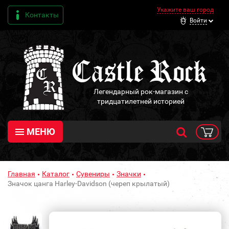
Укажите ваш город
Контакты
Войти
Легендарный рок-магазин с
тридцатилетней историей
МЕНЮ
Главная
Каталог
Сувениры
Значки
Значок цанга Harley-Davidson (череп крылатый)