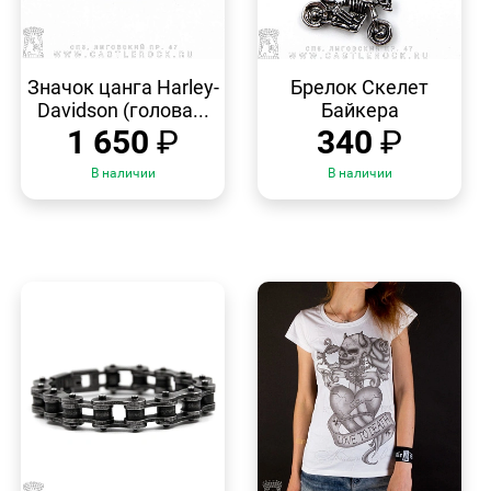
БЫСТРЫЙ
БЫСТРЫЙ
ПРОСМОТР
ПРОСМОТР
Значок цанга Harley-
Брелок Скелет
Davidson (голова...
Байкера
1 650
₽
340
₽
В наличии
В наличии