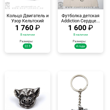
БЫСТРЫЙ
БЫСТРЫЙ
ПРОСМОТР
ПРОСМОТР
Кольцо Двигатель и
Футболка детская
Узор Кельтский
Addiction Сердце...
1 760
₽
1 600
₽
В наличии
В наличии
Размеры:
Размеры:
22.5
4 года