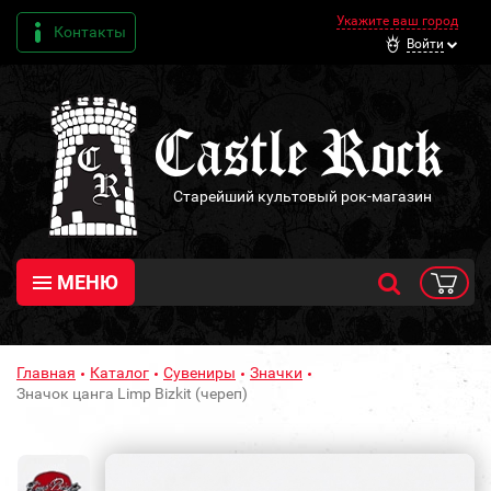
Укажите ваш город
Контакты
Войти
Старейший культовый рок-магазин
МЕНЮ
Главная
Каталог
Сувениры
Значки
Значок цанга Limp Bizkit (череп)