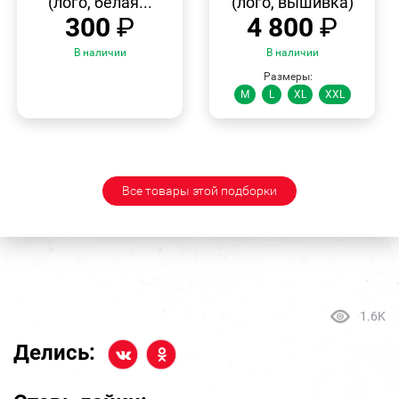
(лого, белая...
(лого, вышивка)
300
₽
4 800
₽
В наличии
В наличии
Размеры:
M
L
XL
XXL
Все товары этой подборки
1.6K
Делись: