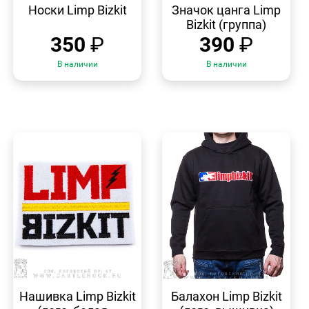
ПРОСМОТР
ПРОСМОТР
Носки Limp Bizkit
Значок цанга Limp
Bizkit (группа)
350
₽
390
₽
В наличии
В наличии
БЫСТРЫЙ
БЫСТРЫЙ
ПРОСМОТР
ПРОСМОТР
Нашивка Limp Bizkit
Балахон Limp Bizkit