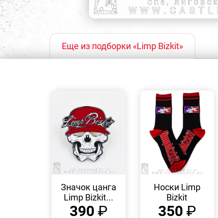
Еще из подборки «Limp Bizkit»
БЫСТРЫЙ
БЫСТРЫЙ
ПРОСМОТР
ПРОСМОТР
Значок цанга
Носки Limp
Limp Bizkit...
Bizkit
390
₽
350
₽