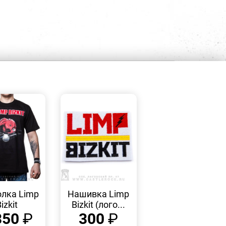
БЫСТРЫЙ
БЫСТРЫЙ
ПРОСМОТР
ПРОСМОТР
лка Limp
Нашивка Limp
izkit
Bizkit (лого...
350
₽
300
₽