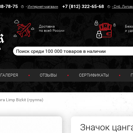
38-78-75
+7 (812) 322-65-68
-
Интернет-магазин
-
Спб. Лигов
Доставка
Безо
по всей России
и уд
н
ГАЛЕРЕЯ
ОТЗЫВЫ
СЕРТИФИКАТЫ
га Limp Bizkit (группа)
Значок цанга