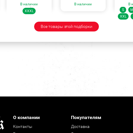
Ра
В наличии
В наличии
В 
Размеры:
S
XXXL
XXL
Все товары этой подборки
О компании
Покупателям
Контакты
Доставка