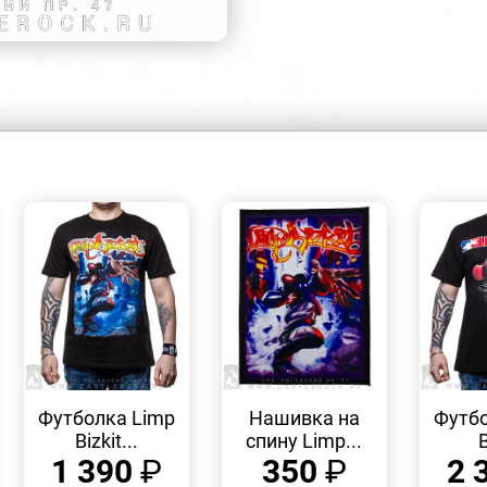
БЫСТРЫЙ
БЫСТРЫЙ
ПРОСМОТР
ПРОСМОТР
Футболка Limp
Нашивка на
Футбо
Bizkit...
спину Limp...
B
1 390
₽
350
₽
2 