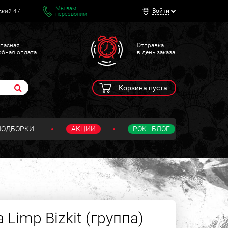
Мы вам
Войти
ский 47
перезвоним
пасная
Отправка
обная оплата
в день заказа
Корзина пуста
ПОДБОРКИ
АКЦИИ
РОК - БЛОГ
 Limp Bizkit (группа)