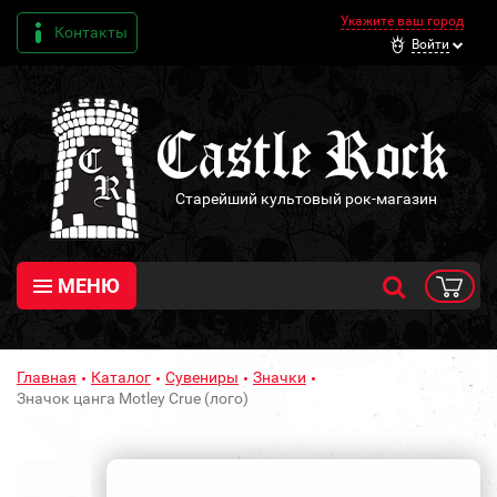
Укажите ваш город
Контакты
Войти
Старейший культовый рок-магазин
МЕНЮ
Главная
Каталог
Сувениры
Значки
Значок цанга Motley Crue (лого)