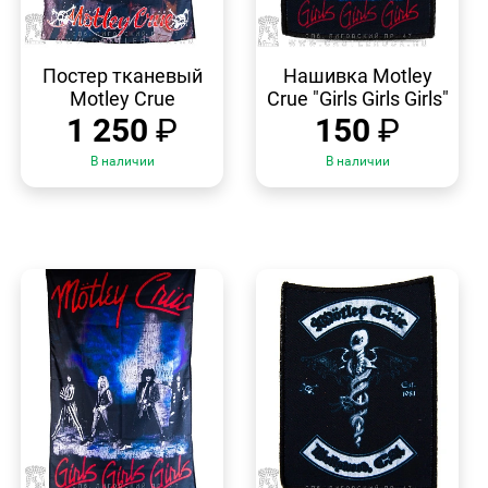
БЫСТРЫЙ
БЫСТРЫЙ
ПРОСМОТР
ПРОСМОТР
Постер тканевый
Нашивка Motley
Motley Crue
Crue "Girls Girls Girls"
1 250
₽
150
₽
В наличии
В наличии