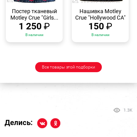
БЫСТРЫЙ
БЫСТРЫЙ
ПРОСМОТР
ПРОСМОТР
Постер тканевый
Нашивка Motley
Motley Crue "Girls...
Crue "Hollywood CA"
1 250
₽
150
₽
В наличии
В наличии
Все товары этой подборки
1.3K
Делись: