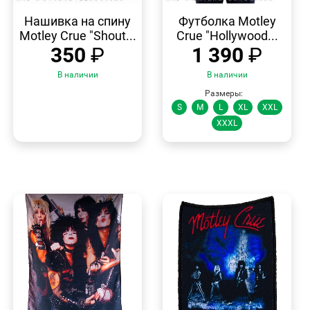
БЫСТРЫЙ
БЫСТРЫЙ
ПРОСМОТР
ПРОСМОТР
Нашивка на спину
Футболка Motley
Motley Crue "Shout...
Crue "Hollywood...
350
₽
1 390
₽
В наличии
В наличии
Размеры:
S
M
L
XL
XXL
XXXL